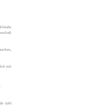
 Erlaube
enschaft
rauchen,
dich mit
L
de Zahl