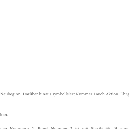
Neubeginn. Darüber hinaus symbolisiert Nummer 1 auch Aktion, Ehrg
lten.
iden Nummern 2. Engel Nummer 2 ist mit Flexibilität, Harmo