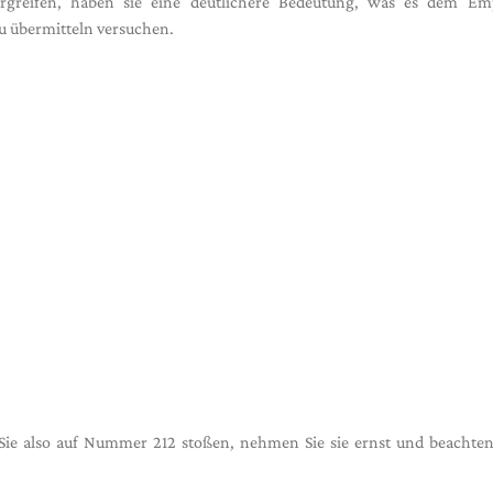
ergreifen, haben sie eine deutlichere Bedeutung, was es dem Em
 zu übermitteln versuchen.
e also auf Nummer 212 stoßen, nehmen Sie sie ernst und beachten 