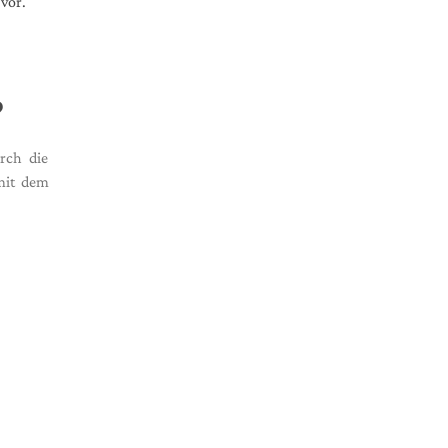
vor.
?
rch die
 mit dem