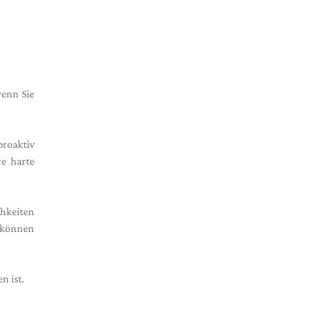
wenn Sie
roaktiv
e harte
chkeiten
, können
n ist.