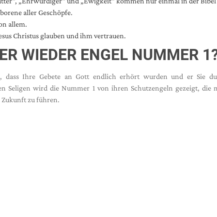
tter“, „Ehrwürdiger“ und „Ewigkeit“
kommen nur einmal in der Bibel 
borene aller Geschöpfe.
von allem.
Jesus Christus glauben und ihm vertrauen.
ER WIEDER ENGEL NUMMER 1
s, dass Ihre Gebete an Gott endlich erhört wurden und er Sie du
den Seligen wird die Nummer 1 von ihren Schutzengeln gezeigt, die
 Zukunft zu führen.