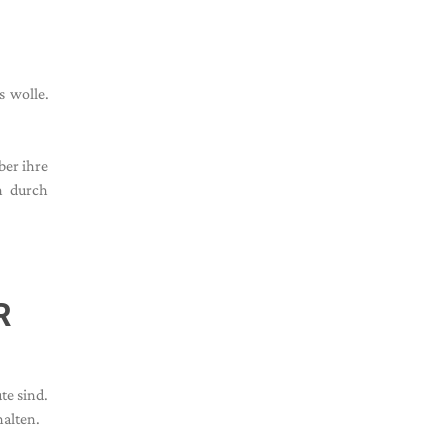
s wolle.
ber ihre
h durch
R
te sind.
alten.