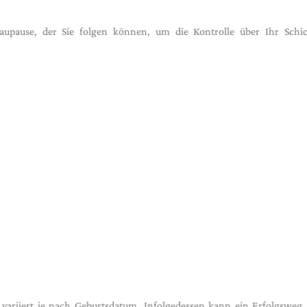
upause, der Sie folgen können, um die Kontrolle über Ihr Schic
riiert je nach Geburtsdatum. Infolgedessen kann ein Erfolgsweg, 