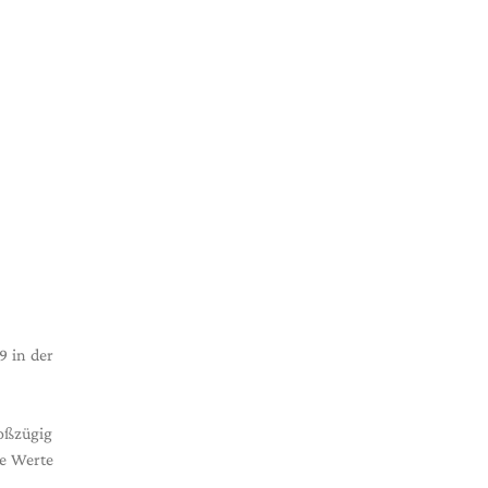
9 in der
roßzügig
le Werte