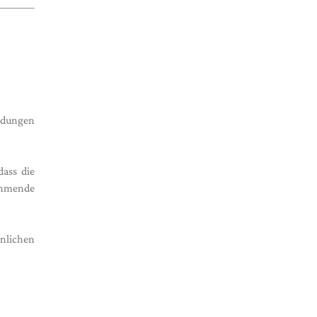
eidungen
dass die
ehmende
önlichen