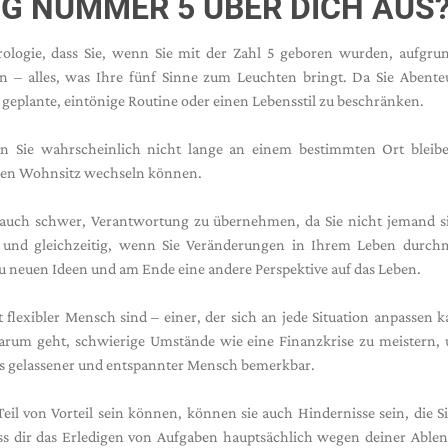
G NUMMER 5 ÜBER DICH AUS
rologie, dass Sie, wenn Sie mit der Zahl 5 geboren wurden, aufgru
– alles, was Ihre fünf Sinne zum Leuchten bringt. Da Sie Abente
 geplante, eintönige Routine oder einen Lebensstil zu beschränken.
n Sie wahrscheinlich nicht lange an einem bestimmten Ort bleibe
r den Wohnsitz wechseln können.
en auch schwer, Verantwortung zu übernehmen, da Sie nicht jemand s
 und gleichzeitig, wenn Sie Veränderungen in Ihrem Leben durch
 neuen Ideen und am Ende eine andere Perspektive auf das Leben.
t flexibler Mensch sind – einer, der sich an jede Situation anpassen 
darum geht, schwierige Umstände wie eine Finanzkrise zu meistern,
 als gelassener und entspannter Mensch bemerkbar.
l von Vorteil sein können, können sie auch Hindernisse sein, die S
 dass dir das Erledigen von Aufgaben hauptsächlich wegen deiner Abl