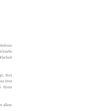
ieferen
rituelle
larheit
t, Ihre
nte Orte
i Ihren
in allem